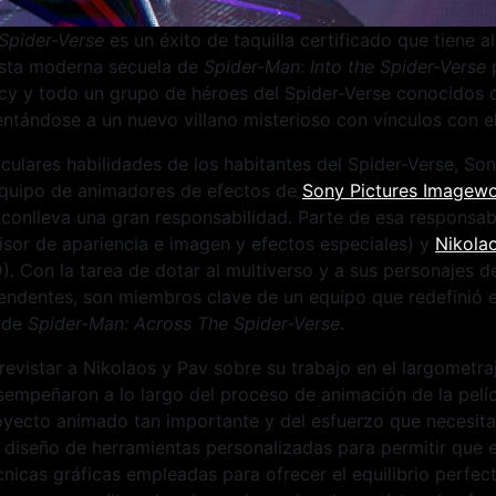
 Spider-Verse
es un éxito de taquilla certificado que tiene a
Esta moderna secuela de
Spider-Man
:
Into the Spider-Verse
p
cy y todo un grupo de héroes del Spider-Verse conocidos
entándose a un nuevo villano misterioso con vínculos con e
culares habilidades de los habitantes del Spider-Verse, So
equipo de animadores de efectos de
Sony Pictures Imagew
conlleva una gran responsabilidad. Parte de esa responsab
sor de apariencia e imagen y efectos especiales) y
Nikolao
). Con la tarea de dotar al multiverso y a sus personajes 
endentes, son miembros clave de un equipo que redefinió e
o de
Spider-Man:
Across The Spider-Verse
.
revistar a Nikolaos y Pav sobre su trabajo en el largometra
sempeñaron a lo largo del proceso de animación de la pelíc
oyecto animado tan importante y del esfuerzo que necesita
l diseño de herramientas personalizadas para permitir que e
cnicas gráficas empleadas para ofrecer el equilibrio perfecto