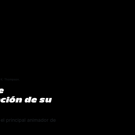
n K. Thompson.
e
ción de su
 el principal animador de