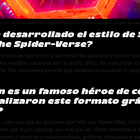
r-Man: Across the Spider-Verse
, Columbia Pictures y Sony Pictures Animation, con Miles Morales
desarrollado el estilo de 
the Spider-Verse?
ra película nos animó a aumentar las apuestas y asumir ma
ples mundos; cada uno con su estilo único, sin mencionar t
cia. Por momentos parecía que estábamos haciendo 5 pelícu
 es un famoso héroe de c
lizaron este formato grá
?
, creo que una de las cosas que hizo que Spider-Man:
Into
ente que logró capturar esa energía del cómic mediante el
ciones y técnicas procedimentales, gráficas, dibujadas a m