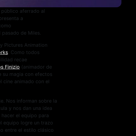
l público aferrado al
resenta a
 como
l pasado de Miles.
ny Pictures Animation
orks
. Como todos
ilidad recae
s Finizio
(animador de
de su magia con efectos
l cine animado con el
je. Nos informan sobre la
ula y nos dan una idea
 hacer el equipo para
l equipo logre un trazo
 entre el estilo clásico