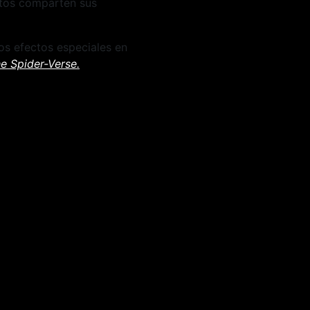
ctos comparten sus
os efectos especiales en
e Spider-Verse.