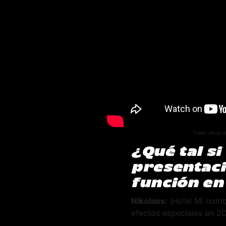
Tráiler oficial 
¿Qué tal s
presentaci
función en
Nikolaos:
¡Hola! Mi nombr
efectos especiales en 2