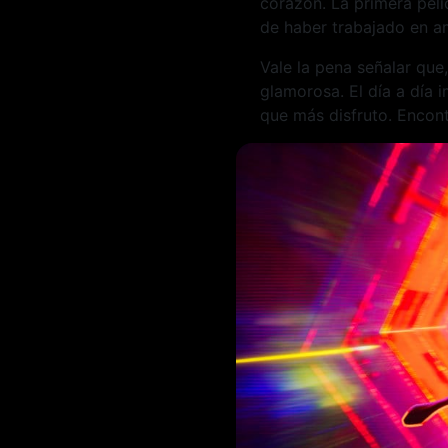
corazón. La primera pel
de haber trabajado en a
Vale la pena señalar que,
glamorosa. El día a día 
que más disfruto. Encontr