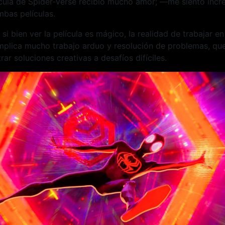
ícula de Spider-Verse recibió mucho amor; —me siento incr
mbas películas.
 si bien ver la película es mágico, la realidad de trabajar e
implica mucho trabajo arduo y resolución de problemas, que
ar soluciones creativas a desafíos difíciles.