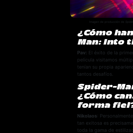
Imagen de producción de
Spide
¿Cómo han 
Man: Into 
Pav:
El éxito de la prime
película visitamos múlti
tenían su propia aparien
tantos desafíos.
Spider-Man
¿Cómo cana
forma fiel
Nikolaos
: Personalmente
tan exitosa es precisam
toda la gama de estiliza