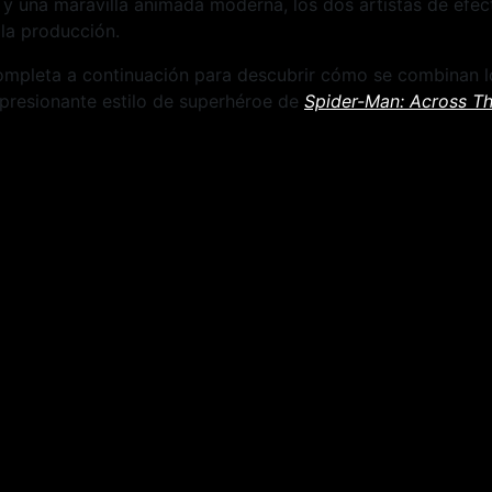
y una maravilla animada moderna, los dos artistas de efe
 la producción.
completa a continuación para descubrir cómo se combinan l
mpresionante estilo de superhéroe de
Spider-Man:
Across Th