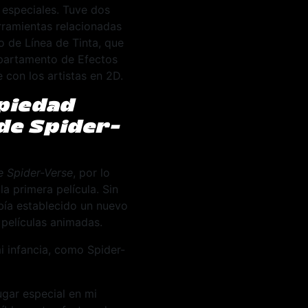
 especiales. Tuve dos
erramientas relacionadas
o de Línea de Tinta, que
Departamento de Efectos
con los artistas en 2D.
piedad
 de Spider-
e Spider-Verse
, por lo
a primera película. Sin
bía establecido un nuevo
 películas animadas.
i infancia, como Spider-
ugar especial en mi