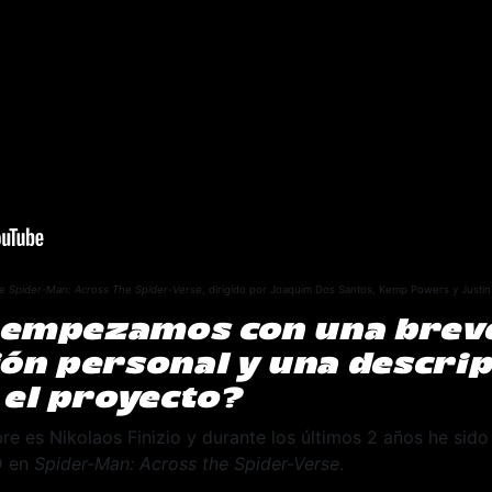
de
Spider-Man: Across The Spider-Verse
, dirigido por Joaquim Dos Santos, Kemp Powers y Justi
i empezamos con una brev
ón personal y una descrip
 el proyecto?
e es Nikolaos Finizio y durante los últimos 2 años he sido
D en
Spider-Man: Across the Spider-Verse
.