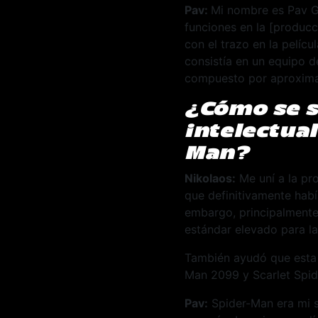
Pav:
Mi nombre es Pav Gr
funciones en la [producc
con el trazo en la pelíc
consistía en un equipo d
compuesto por aproximad
¿Cómo se s
intelectua
Man?
Nikolaos:
Me uní a la pr
que definitivamente había
embargo, principalmente
estándar elevado para la
También ayudó que esta p
Man 2099 y Scarlet Spid
Pav:
Spider-Man era mi s