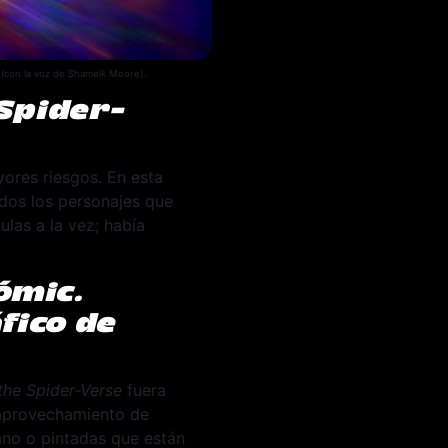
 (con la voz de Shameik Moore)..
Spider-
yores riesgos. En esta
odos los personajes que
las a la vez; había
ómic.
fico de
 the Spider-Verse
fuera
 aprovechamiento de
ano o pintadas que están