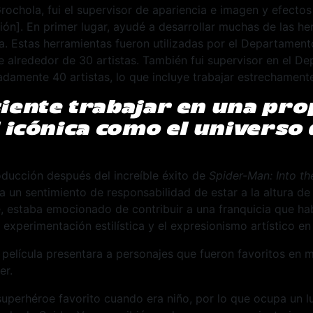
ochola, fui el supervisor de apariencia e imagen y efectos
ión]. En primer lugar, ayudé a desarrollar muchas de las h
ula. Estas herramientas fueron utilizadas por el Departament
e alrededor de 30 artistas. También fui supervisor en el 
amente 40 artistas, lo que incluye trabajar estrechamente 
iente trabajar en una pro
l icónica como el universo
oducción después del increíble éxito de
Spider-Man:
Into th
 un sentimiento de responsabilidad de estar a la altura de l
, estaba emocionado de contribuir a una franquicia que ha
 experimentación estilística y el expresionismo artístico en
elícula presentara a personajes que fueron favoritos en m
er.
uperhéroe favorito cuando era niño, por lo que ocupa un l