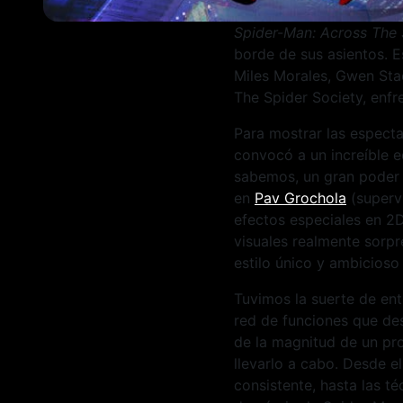
Spider-Man: Across The
borde de sus asientos. 
Miles Morales, Gwen Sta
The Spider Society, enfr
Para mostrar las especta
convocó a un increíble 
sabemos, un gran poder 
en
Pav Grochola
(supervi
efectos especiales en 2D
visuales realmente sorpr
estilo único y ambicios
Tuvimos la suerte de ent
red de funciones que de
de la magnitud de un pr
llevarlo a cabo. Desde e
consistente, hasta las té